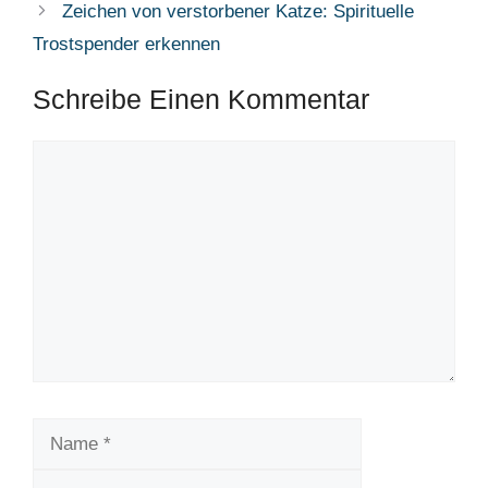
Zeichen von verstorbener Katze: Spirituelle
Trostspender erkennen
Schreibe Einen Kommentar
Kommentar
Name
E-
Mail-
Website
Adresse